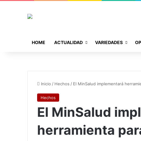
HOME
ACTUALIDAD
VARIEDADES
OP
Inicio
/
Hechos
/
El MinSalud implementará herramien
Hechos
El MinSalud imp
herramienta para