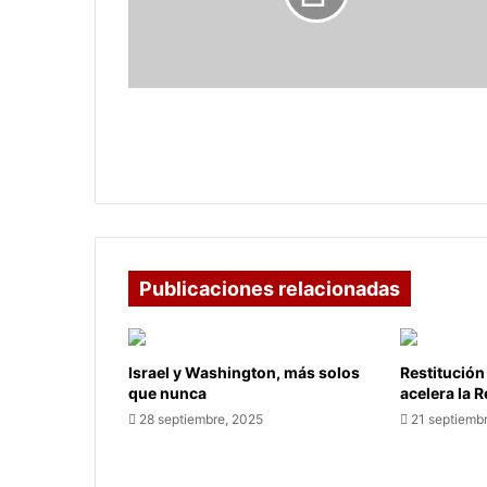
en
el
ranking
de
los
Un municipio de Colombia, incluido en
"Best
el ranking de los "Best Tourism
Tourism
Villages 2024" de la ONU
Villages
2024"
de
la
ONU
Publicaciones relacionadas
Israel y Washington, más solos
Restitución
que nunca
acelera la 
28 septiembre, 2025
21 septiemb