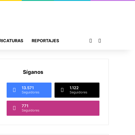
Publicación al azar
Buscar por
RICATURAS
REPORTAJES
Síganos
13.571
1.122
Seguidores
Seguidores
771
Seguidores