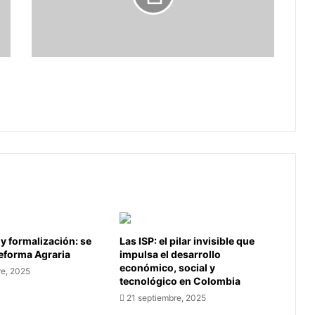
historia
al
vencer
a
Francia
Selección Colombia de tenis hace
historia al vencer a Francia
 y formalización: se
Las ISP: el pilar invisible que
Reforma Agraria
impulsa el desarrollo
económico, social y
re, 2025
tecnológico en Colombia
21 septiembre, 2025