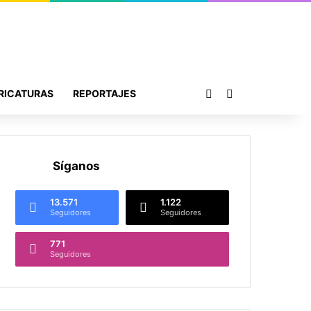
Publicación al azar
Buscar por
RICATURAS
REPORTAJES
Síganos
13.571
1.122
Seguidores
Seguidores
771
Seguidores