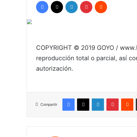
Facebook
X
LinkedIn
Pinterest
Reddit
COPYRIGHT © 2019 GOYO / www.bo
reproducción total o parcial, así c
autorización.
Facebook
X
LinkedIn
Pinterest
R
Compartir