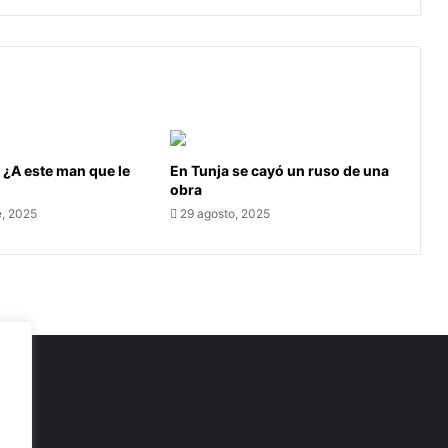
 ¿A este man que le
En Tunja se cayó un ruso de una
obra
e, 2025
29 agosto, 2025
as