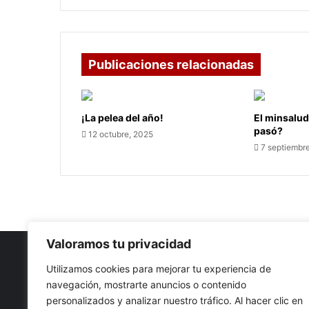
Publicaciones relacionadas
¡La pelea del año!
El minsalud
pasó?
12 octubre, 2025
7 septiembr
Valoramos tu privacidad
Utilizamos cookies para mejorar tu experiencia de
navegación, mostrarte anuncios o contenido
Nuestro propósito: Compartir opinión, actualidad y notici
personalizados y analizar nuestro tráfico. Al hacer clic en
con la mejor calidad y sin censura.