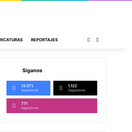
Publicación al azar
Buscar por
RICATURAS
REPORTAJES
Síganos
13.571
1.122
Seguidores
Seguidores
771
Seguidores