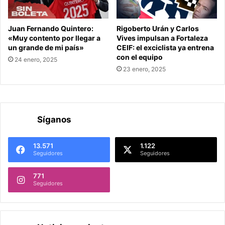
Juan Fernando Quintero:
Rigoberto Urán y Carlos
«Muy contento por llegar a
Vives impulsan a Fortaleza
un grande de mi país»
CEIF: el exciclista ya entrena
con el equipo
24 enero, 2025
23 enero, 2025
Síganos
13.571
1.122
Seguidores
Seguidores
771
Seguidores