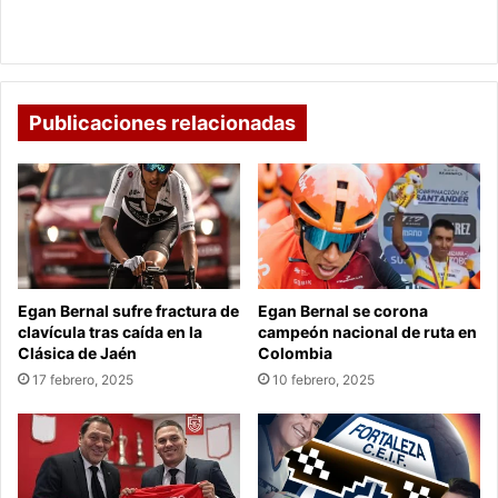
Colombia
Santos Borré se pierde la convocatoria de la
Selección Colombia
Publicaciones relacionadas
Egan Bernal sufre fractura de
Egan Bernal se corona
clavícula tras caída en la
campeón nacional de ruta en
Clásica de Jaén
Colombia
17 febrero, 2025
10 febrero, 2025