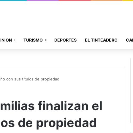
INION
TURISMO
DEPORTES
EL TINTEADERO
CA
 año con sus títulos de propiedad
ilias finalizan el
los de propiedad