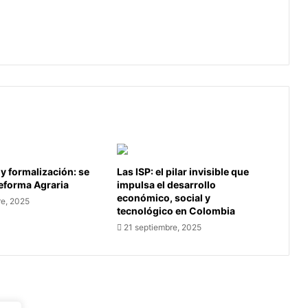
en
En Sogamoso se agasajó a las
la
heroínas y guerreras en la lucha
lucha
contra el cáncer
contra
el
cáncer
 y formalización: se
Las ISP: el pilar invisible que
Reforma Agraria
impulsa el desarrollo
económico, social y
re, 2025
tecnológico en Colombia
21 septiembre, 2025