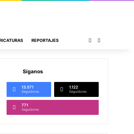
Publicación al azar
Buscar por
RICATURAS
REPORTAJES
Síganos
13.571
1.122
Seguidores
Seguidores
771
Seguidores