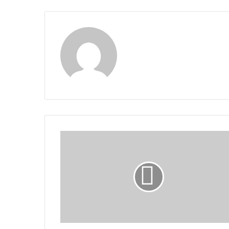
Maria Alejranda Lopez
¿Coservicios
sería
intervenido?