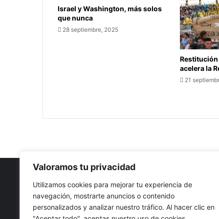
Israel y Washington, más solos
que nunca
28 septiembre, 2025
Restitución
acelera la 
21 septiemb
Valoramos tu privacidad
Utilizamos cookies para mejorar tu experiencia de
navegación, mostrarte anuncios o contenido
Nuestro propósito: Compartir opinión, actualidad y notici
personalizados y analizar nuestro tráfico. Al hacer clic en
con la mejor calidad y sin censura.
"Aceptar todo", aceptas nuestro uso de cookies.