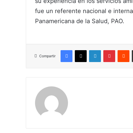
su experiencia en los servicios am
fue un referente nacional e intern
Panamericana de la Salud, PAO.
Facebook
X
LinkedIn
Pinterest
R
Compartir
Maria Alejranda Lopez