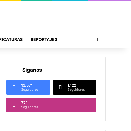
Publicación al azar
Buscar por
RICATURAS
REPORTAJES
Síganos
13.571
1.122
Seguidores
Seguidores
771
Seguidores