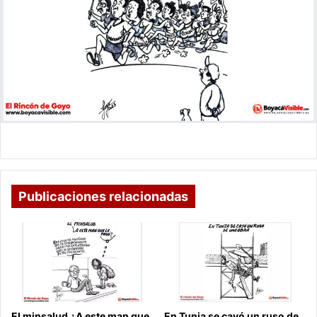
Publicaciones relacionadas
El minsalud ¿A este man que
En Tunja se cayó un ruso de