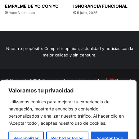
EMPALME DE YO CON YO
IGNORANCIA FUNCIONAL
Hace 3 semanas
5 julio, 2026
Nuestro propósito: Compartir opinión, actualidad y noticias con la
mejor calidad y sin censura.
© Copyright 2026, Todos los derechos reservados |
Comunitic
Valoramos tu privacidad
SAS BIC
Nit 901228106
Home
Actualidad
Variedades
Opinion
Turismo
Deportes
Utilizamos cookies para mejorar tu experiencia de
navegación, mostrarte anuncios o contenido
El Tinteadero
Caricaturas
Reportajes
personalizados y analizar nuestro tráfico. Al hacer clic en
"Aceptar todo", aceptas nuestro uso de cookies.
Facebook
YouTube
Instagram
Personalizar
Rechazar todas
Aceptar todo