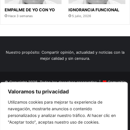
EMPALME DE YO CON YO
IGNORANCIA FUNCIONAL
Hace 3 semanas
5 julio, 2026
Nuestro propósito: Compartir opinión, actualidad y noticias con la
mejor calidad y sin censura.
© Copyright 2026, Todos los derechos reservados |
Comunitic
Valoramos tu privacidad
SAS BIC
Nit 901228106
Home
Actualidad
Variedades
Opinion
Turismo
Deportes
Utilizamos cookies para mejorar tu experiencia de
navegación, mostrarte anuncios o contenido
El Tinteadero
Caricaturas
Reportajes
personalizados y analizar nuestro tráfico. Al hacer clic en
"Aceptar todo", aceptas nuestro uso de cookies.
Facebook
YouTube
Instagram