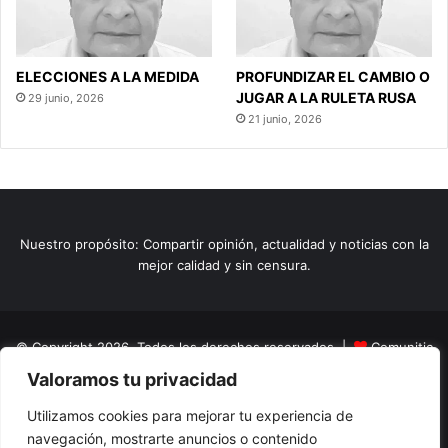
ELECCIONES A LA MEDIDA
PROFUNDIZAR EL CAMBIO O
JUGAR A LA RULETA RUSA
29 junio, 2026
21 junio, 2026
Nuestro propósito: Compartir opinión, actualidad y noticias con la
mejor calidad y sin censura.
© Copyright 2026, Todos los derechos reservados |
Comunitic
Valoramos tu privacidad
SAS BIC
Nit 901228106
Home
Actualidad
Variedades
Opinion
Turismo
Deportes
Utilizamos cookies para mejorar tu experiencia de
navegación, mostrarte anuncios o contenido
El Tinteadero
Caricaturas
Reportajes