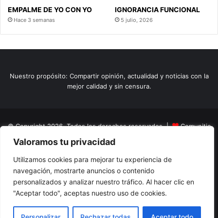
EMPALME DE YO CON YO
IGNORANCIA FUNCIONAL
Hace 3 semanas
5 julio, 2026
Nuestro propósito: Compartir opinión, actualidad y noticias con la
mejor calidad y sin censura.
© Copyright 2026, Todos los derechos reservados |
Comunitic
Valoramos tu privacidad
SAS BIC
Nit 901228106
Home
Actualidad
Variedades
Opinion
Turismo
Deportes
Utilizamos cookies para mejorar tu experiencia de
navegación, mostrarte anuncios o contenido
El Tinteadero
Caricaturas
Reportajes
personalizados y analizar nuestro tráfico. Al hacer clic en
"Aceptar todo", aceptas nuestro uso de cookies.
Facebook
YouTube
Instagram
Personalizar
Rechazar todas
Aceptar todo