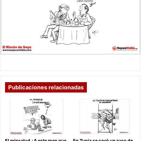
Publicaciones relacionadas
El minsalud ¿A este man que
En Tunja se cayó un ruso de