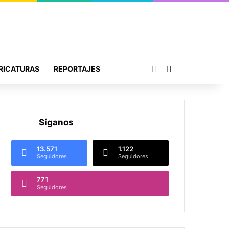
Publicación al azar
Buscar por
RICATURAS
REPORTAJES
Síganos
13.571
1.122
Seguidores
Seguidores
771
Seguidores