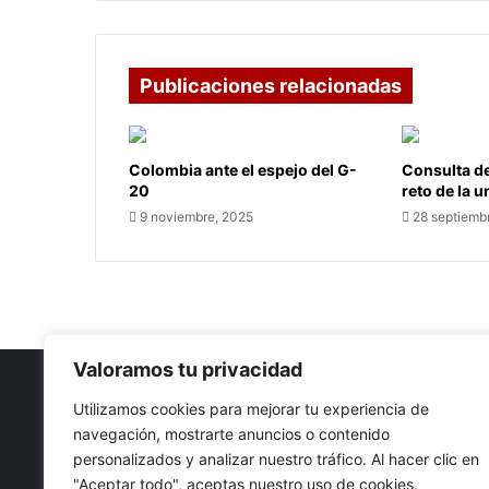
Publicaciones relacionadas
Colombia ante el espejo del G-
Consulta de
20
reto de la 
9 noviembre, 2025
28 septiemb
Valoramos tu privacidad
Utilizamos cookies para mejorar tu experiencia de
navegación, mostrarte anuncios o contenido
Nuestro propósito: Compartir opinión, actualidad y notici
personalizados y analizar nuestro tráfico. Al hacer clic en
con la mejor calidad y sin censura.
"Aceptar todo", aceptas nuestro uso de cookies.