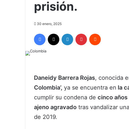
prisión.
30 enero, 2025
Facebook
X
LinkedIn
Pinterest
Reddit
Daneidy Barrera Rojas
, conocida e
Colombia’,
ya se encuentra en
la c
cumplir su condena de
cinco años
ajeno agravado
tras vandalizar un
de 2019.