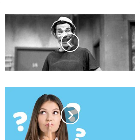
“Don
Ramón”
“Don Ramón”
EL
DEBER
DEL
BUEN
CONSEJO
EN
MATERIA
PENSIONAL