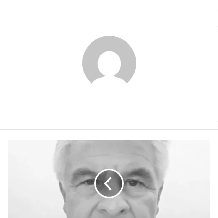
Claudia
QUE
PENA
CON
ESE
SEÑOR