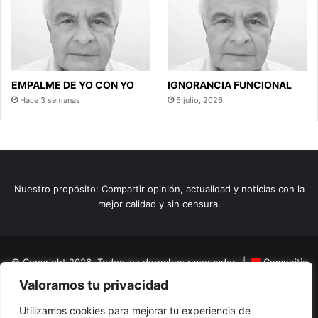
EMPALME DE YO CON YO
IGNORANCIA FUNCIONAL
Hace 3 semanas
5 julio, 2026
Nuestro propósito: Compartir opinión, actualidad y noticias con la
mejor calidad y sin censura.
© Copyright 2026, Todos los derechos reservados |
Comunitic
Valoramos tu privacidad
SAS BIC
Nit 901228106
Home
Actualidad
Variedades
Opinion
Turismo
Deportes
Utilizamos cookies para mejorar tu experiencia de