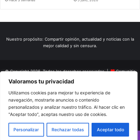
Hace 3 semanas
5 julio, 2026
Nuestro propósito: Compartir opinión, actualidad y noticias con la
mejor calidad y sin censura.
© Copyright 2026, Todos los derechos reservados |
Comunitic
Valoramos tu privacidad
SAS BIC
Nit 901228106
Home
Actualidad
Variedades
Opinion
Turismo
Deportes
Utilizamos cookies para mejorar tu experiencia de
navegación, mostrarte anuncios o contenido
El Tinteadero
Caricaturas
Reportajes
personalizados y analizar nuestro tráfico. Al hacer clic en
"Aceptar todo", aceptas nuestro uso de cookies.
Facebook
YouTube
Instagram
Personalizar
Rechazar todas
Aceptar todo