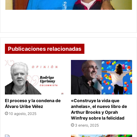
Colmenares;
"pedimos
justicia":
“Espero esté orgulloso de mí”: hermano de
su
Colmenares; "pedimos justicia": su padre
padre
Publicaciones relacionadas
El proceso y la condena de
«Construye la vida que
Álvaro Uribe Vélez
anhelas», el nuevo libro de
Arthur Brooks y Oprah
10 agosto, 2025
Winfrey sobre la felicidad
3 enero, 2025