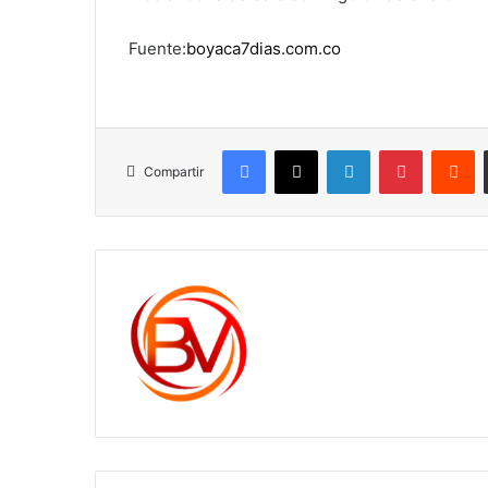
Fuente:
boyaca7dias.com.co
Facebook
X
LinkedIn
Pinterest
R
Compartir
c1561270