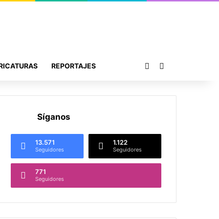
Publicación al azar
Buscar por
RICATURAS
REPORTAJES
Síganos
13.571
1.122
Seguidores
Seguidores
771
Seguidores