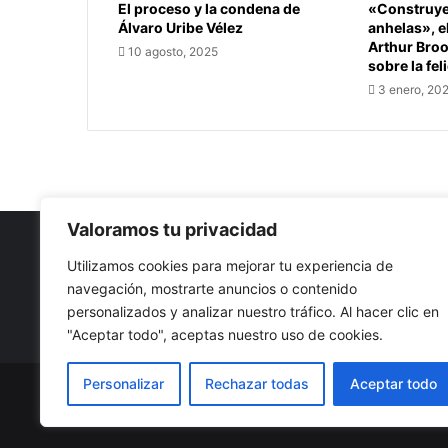
El proceso y la condena de
«Construye 
Álvaro Uribe Vélez
anhelas», e
Arthur Bro
10 agosto, 2025
sobre la fel
3 enero, 20
Valoramos tu privacidad
Utilizamos cookies para mejorar tu experiencia de
navegación, mostrarte anuncios o contenido
Nuestro propósito: Compartir opinión, actualidad y notici
personalizados y analizar nuestro tráfico. Al hacer clic en
con la mejor calidad y sin censura.
"Aceptar todo", aceptas nuestro uso de cookies.
Personalizar
Rechazar todas
Aceptar todo
© Copyright 2026, Todos los derechos reservados |
Co