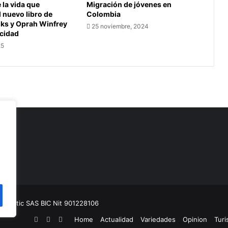
la vida que
Migración de jóvenes en
l nuevo libro de
Colombia
oks y Oprah Winfrey
25 noviembre, 2024
icidad
25
as
munitic SAS BIC
Nit 901228106
Facebook
YouTube
Instagram
Home
Actualidad
Variedades
Opinion
Tur