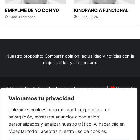
EMPALME DE YO CON YO
IGNORANCIA FUNCIONAL
Hace 3 semanas
5 julio, 2026
Nuestro propósito: Compartir opinión, actualidad y noticias con la
mejor calidad y sin censura.
© Copyright 2026, Todos los derechos reservados |
Comunitic
Valoramos tu privacidad
SAS BIC
Nit 901228106
Home
Actualidad
Variedades
Opinion
Turismo
Deportes
Utilizamos cookies para mejorar tu experiencia de
navegación, mostrarte anuncios o contenido
El Tinteadero
Caricaturas
Reportajes
personalizados y analizar nuestro tráfico. Al hacer clic en
"Aceptar todo", aceptas nuestro uso de cookies.
Facebook
YouTube
Instagram