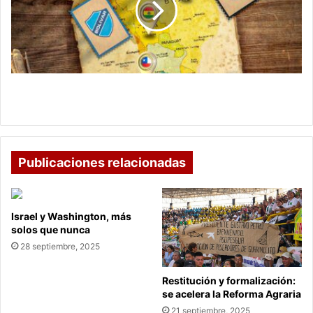
en
Libertadores
Millonarios debutará contra Flamengo en
Libertadores
Publicaciones relacionadas
Israel y Washington, más
solos que nunca
28 septiembre, 2025
Restitución y formalización:
se acelera la Reforma Agraria
21 septiembre, 2025