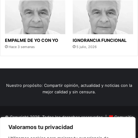
EMPALME DE YO CON YO
IGNORANCIA FUNCIONAL
Hace 3 semanas
5 julio, 2026
Nuestro propósito: Compartir opinión, actualidad y noticias con la
mejor calidad y sin censura.
© Copyright 2026, Todos los derechos reservados |
Comunitic
Valoramos tu privacidad
SAS BIC
Nit 901228106
Home
Actualidad
Variedades
Opinion
Turismo
Deportes