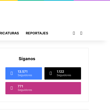
Publicación al azar
Buscar por
RICATURAS
REPORTAJES
Síganos
13.571
1.122
Seguidores
Seguidores
771
Seguidores