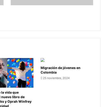
las
mujeres
La pandemia en la sombra: la violencia
durante
contra las mujeres durante la COVID-
la
19
COVID-
19
Migración de jóvenes en
Colombia
25 noviembre, 2024
la vida que
l nuevo libro de
oks y Oprah Winfrey
icidad