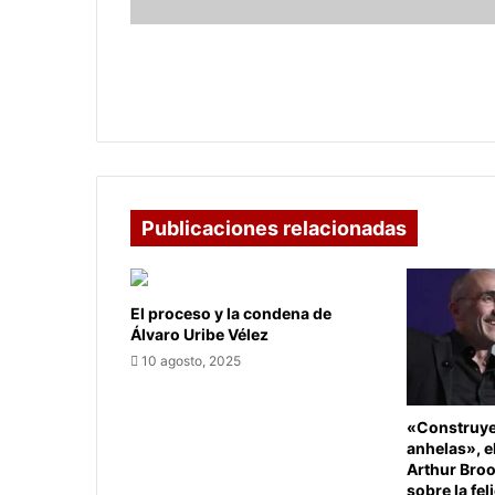
100.000
colombianos
Crehana e iNNpulsa ofrecen
educación online gratis a 100.000
colombianos
Publicaciones relacionadas
El proceso y la condena de
Álvaro Uribe Vélez
10 agosto, 2025
«Construye 
anhelas», e
Arthur Bro
sobre la fel