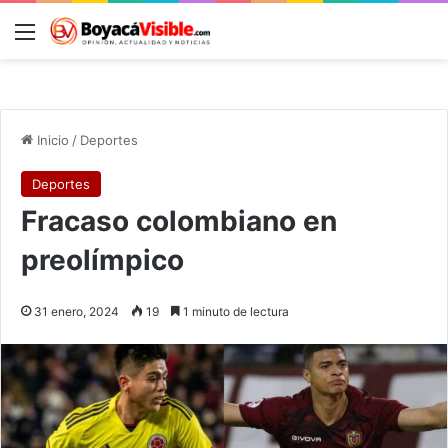
Menú
B
Inicio
/
Deportes
Deportes
Fracaso colombiano en
preolímpico
31 enero, 2024
19
1 minuto de lectura