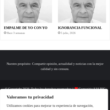
EMPALME DE YO CON YO
IGNORANCIA FUNCIONAL
Hace 3 semanas
5 julio, 2026
Nuestro propósito: Compartir opinión, actualidad y noticias con la mejor
calidad y sin censura.
© Copyright 2026, Todos los derechos reservados |
Comunitic SAS BIC
Valoramos tu privacidad
Nit 901228106
Home
Actualidad
Variedades
Opinion
Turismo
Deportes
Utilizamos cookies para mejorar tu experiencia de navegación,