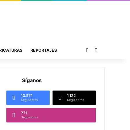
Publicación al azar
Buscar por
RICATURAS
REPORTAJES
Síganos
13.571
1.122
Seguidores
Seguidores
771
Seguidores