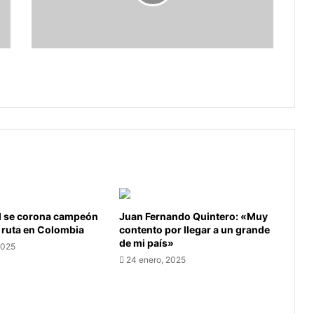
por
incidentes
Dimayor no sancionará a Nacional por
incidentes
l se corona campeón
Juan Fernando Quintero: «Muy
 ruta en Colombia
contento por llegar a un grande
de mi país»
2025
24 enero, 2025