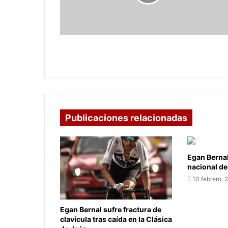
y
Dayro
se
Acerca
al
Once Caldas venció a Patriotas y
Récord
Dayro se Acerca al Récord
Publicaciones relacionadas
Egan Berna
nacional de
10 febrero, 
Egan Bernal sufre fractura de
clavícula tras caída en la Clásica