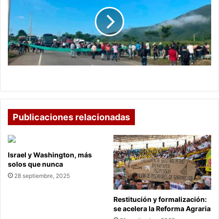
el
paro
de
campesinos
en
Colombia
Así avanza el paro de campesinos en Colombia
Publicaciones relacionadas
Israel y Washington, más
solos que nunca
28 septiembre, 2025
Restitución y formalización:
se acelera la Reforma Agraria