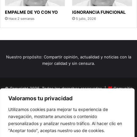
EMPALME DE YO CON YO
IGNORANCIA FUNCIONAL
Hace 2 semanas
5 julio, 2026
Nuestro propósito: Compartir opinión, actualidad y noticias con la
mejor calidad y sin censura.
© Copyright 2026, Todos los derechos reservados |
Comunitic
Valoramos tu privacidad
SAS BIC
Nit 901228106
Home
Actualidad
Variedades
Opinion
Turismo
Deportes
Utilizamos cookies para mejorar tu experiencia de
navegación, mostrarte anuncios o contenido
El Tinteadero
Caricaturas
Reportajes
personalizados y analizar nuestro tráfico. Al hacer clic en
"Aceptar todo", aceptas nuestro uso de cookies.
Facebook
YouTube
Instagram