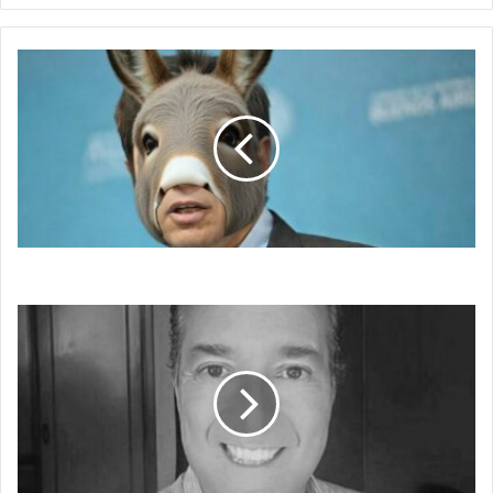
DE THERIANPOLÍTICA
Y
OTROS
BICHOS
DE THERIANPOLÍTICA Y OTROS BICHOS
PALABRAS
DIFÍCILES