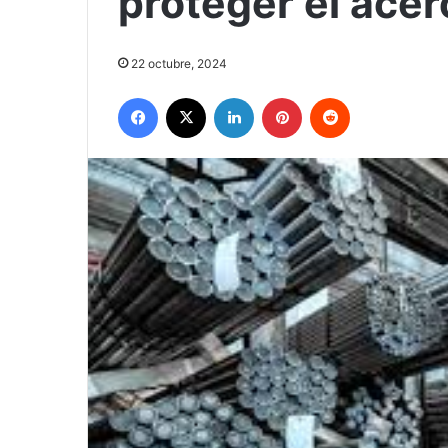
proteger el ace
22 octubre, 2024
Facebook
X
LinkedIn
Pinterest
Reddit