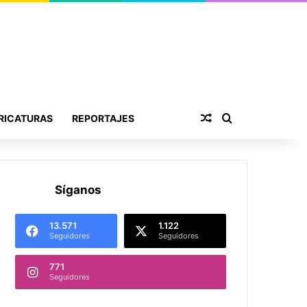
Publicación al aza
Buscar por
RICATURAS
REPORTAJES
Síganos
13.571
1.122
Seguidores
Seguidores
771
Seguidores