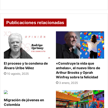
y
y la cifra aumentaría con la pandemia de COVID-19
la
cifra
aumentaría
con
Publicaciones relacionadas
la
pandemia
de
COVID-
19
El proceso y la condena de
«Construye la vida que
Álvaro Uribe Vélez
anhelas», el nuevo libro de
Arthur Brooks y Oprah
10 agosto, 2025
Winfrey sobre la felicidad
3 enero, 2025
Migración de jóvenes en
Colombia