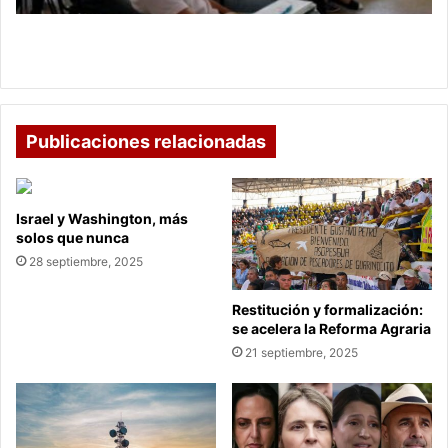
y
3
Becas de educación superior para estratos 1, 2 y 3
en
en Boyacá
Boyacá
Publicaciones relacionadas
Israel y Washington, más
solos que nunca
28 septiembre, 2025
Restitución y formalización:
se acelera la Reforma Agraria
21 septiembre, 2025