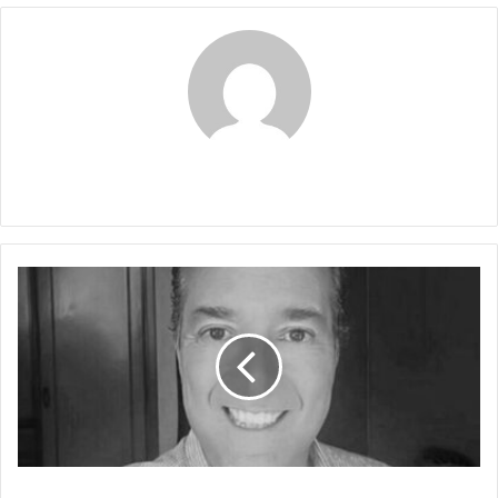
Claudia
Y
VUELVE
Y
¡PUM!
Y VUELVE Y ¡PUM!