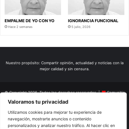
EMPALME DE YO CON YO
IGNORANCIA FUNCIONAL
Hace 2 semanas
5 julio, 2026
Nuestro propósito: Compartir opinión, actualidad y noticias con la
mejor calidad y sin censura.
© Copyright 2026, Todos los derechos reservados |
Comunitic
Valoramos tu privacidad
SAS BIC
Nit 901228106
Home
Actualidad
Variedades
Opinion
Turismo
Deportes
Utilizamos cookies para mejorar tu experiencia de
navegación, mostrarte anuncios o contenido
El Tinteadero
Caricaturas
Reportajes
personalizados y analizar nuestro tráfico. Al hacer clic en