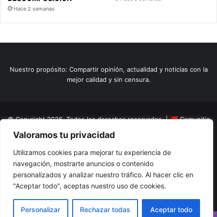
Hace 2 semanas
Nuestro propósito: Compartir opinión, actualidad y noticias con la
mejor calidad y sin censura.
© Copyright 2026, Todos los derechos reservados |
Comunitic
Valoramos tu privacidad
SAS BIC
Nit 901228106
Home
Actualidad
Variedades
Opinion
Turismo
Deportes
Utilizamos cookies para mejorar tu experiencia de
navegación, mostrarte anuncios o contenido
El Tinteadero
Caricaturas
Reportajes
personalizados y analizar nuestro tráfico. Al hacer clic en
"Aceptar todo", aceptas nuestro uso de cookies.
Facebook
YouTube
Instagram
Personalizar
Rechazar todas
Aceptar todo