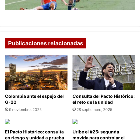
invierno
El PSG va por Richard Ríos en invierno
Publicaciones relacionadas
Colombia ante el espejo del
Consulta del Pacto Histórico:
G-20
el reto de la unidad
9 noviembre, 2025
28 septiembre, 2025
El Pacto Histórico: consulta
Uribe el #25: segunda
en riesgo y unidad a prueba
movida para controlar el