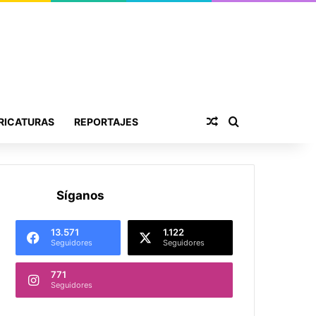
Publicación al aza
Buscar por
RICATURAS
REPORTAJES
Síganos
13.571
1.122
Seguidores
Seguidores
771
Seguidores