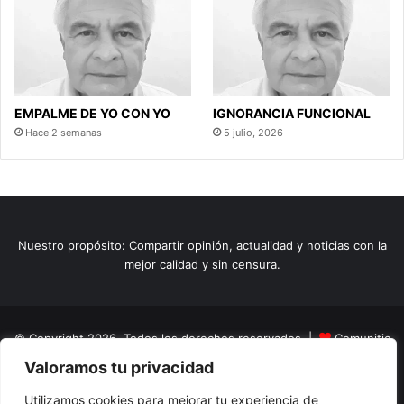
EMPALME DE YO CON YO
IGNORANCIA FUNCIONAL
Hace 2 semanas
5 julio, 2026
Nuestro propósito: Compartir opinión, actualidad y noticias con la
mejor calidad y sin censura.
© Copyright 2026, Todos los derechos reservados |
Comunitic
Valoramos tu privacidad
SAS BIC
Nit 901228106
Home
Actualidad
Variedades
Opinion
Turismo
Deportes
Utilizamos cookies para mejorar tu experiencia de