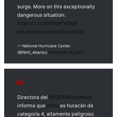
surge. More on this exceptionally
dangerous situation:
https://t.co/tW4KeFW0gB
pic.twitter.com/gNGzvJlPUe
— National Hurricane Center
(@NHC_Atlantic)
November 16, 2020
Directora del
@IDEAMColombia
informa que
#Iota
es huracán de
categoría 4, altamente peligroso.