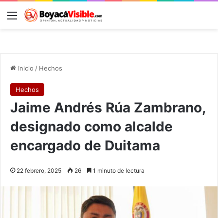
Menú
B
Inicio
/
Hechos
Hechos
Jaime Andrés Rúa Zambrano,
designado como alcalde
encargado de Duitama
22 febrero, 2025
26
1 minuto de lectura