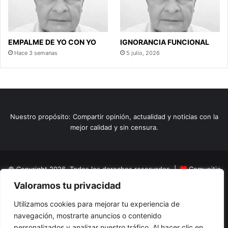
EMPALME DE YO CON YO
IGNORANCIA FUNCIONAL
Hace 3 semanas
5 julio, 2026
Nuestro propósito: Compartir opinión, actualidad y noticias con la
mejor calidad y sin censura.
© Copyright 2026, Todos los derechos reservados |
Comunitic
Valoramos tu privacidad
SAS BIC
Nit 901228106
Home
Actualidad
Variedades
Opinion
Turismo
Deportes
Utilizamos cookies para mejorar tu experiencia de
navegación, mostrarte anuncios o contenido
El Tinteadero
Caricaturas
Reportajes
personalizados y analizar nuestro tráfico. Al hacer clic en