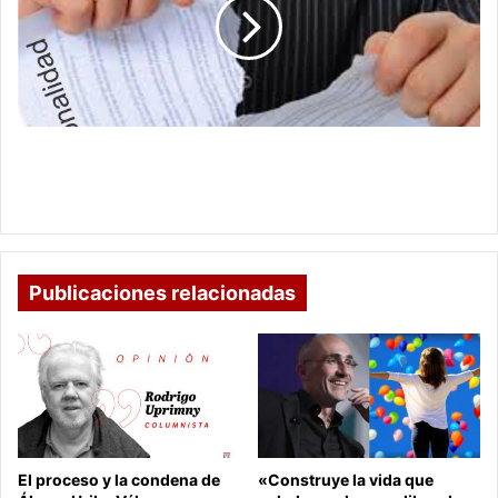
COLOMBIANA
NO
TIENE
IMPLICACIONES
FRENTE
A
DERECHOS
RENUNCIA A NACIONALIDAD COLOMBIANA NO
PENSIONALES
TIENE IMPLICACIONES FRENTE A DERECHOS
PENSIONALES
Publicaciones relacionadas
El proceso y la condena de
«Construye la vida que