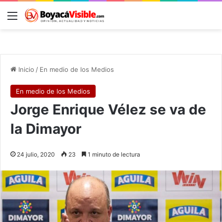
Menú
B
Inicio
/
En medio de los Medios
En medio de los Medios
Jorge Enrique Vélez se va de
la Dimayor
24 julio, 2020
23
1 minuto de lectura