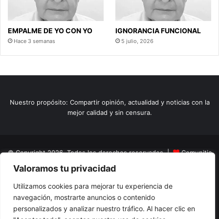
EMPALME DE YO CON YO
IGNORANCIA FUNCIONAL
Hace 3 semanas
5 julio, 2026
Nuestro propósito: Compartir opinión, actualidad y noticias con la
mejor calidad y sin censura.
© Copyright 2026, Todos los derechos reservados |
Comunitic
Valoramos tu privacidad
SAS BIC
Nit 901228106
Home
Actualidad
Variedades
Opinion
Turismo
Deportes
Utilizamos cookies para mejorar tu experiencia de
navegación, mostrarte anuncios o contenido
El Tinteadero
Caricaturas
Reportajes
personalizados y analizar nuestro tráfico. Al hacer clic en