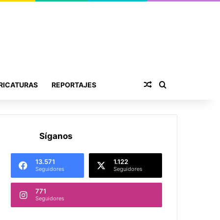
Publicación al aza
Buscar por
RICATURAS
REPORTAJES
Síganos
13.571
1.122
Seguidores
Seguidores
771
Seguidores