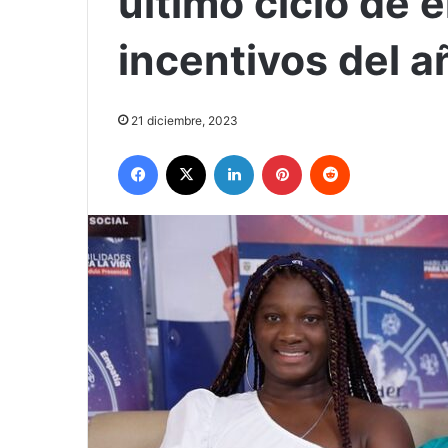
último ciclo de 
incentivos del a
21 diciembre, 2023
Facebook
X
LinkedIn
Pinterest
Reddit