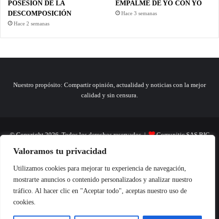
POSESIÓN DE LA
EMPALME DE YO CON YO
DESCOMPOSICIÓN
Hace 3 semanas
Hace 2 semanas
Nuestro propósito: Compartir opinión, actualidad y noticias con la mejor
calidad y sin censura.
© Copyright 2026, Todos los derechos reservados |
Comunitic SAS BIC
Valoramos tu privacidad
Nit 901228106
Home
Actualidad
Variedades
Opinion
Turismo
Deportes
Utilizamos cookies para mejorar tu experiencia de navegación,
mostrarte anuncios o contenido personalizados y analizar nuestro
El Tinteadero
Caricaturas
Reportajes
tráfico. Al hacer clic en "Aceptar todo", aceptas nuestro uso de
cookies.