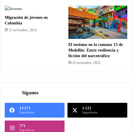
Migración de jóvenes en
Colombia
25 noviembre, 2024
El turismo en la comuna 13 de
Medellín: Entre resiliencia y
ficción del narcotráfico
20 noviembre, 2024
Síganos
13.571
1.122
Seguidores
Seguidores
771
Seguidores