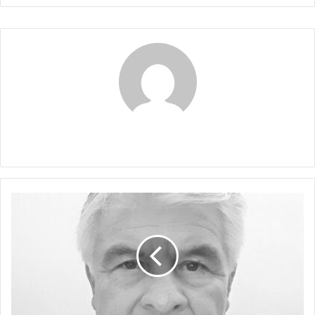
Claudia
LA
ADICCIÓN
AL
PODER