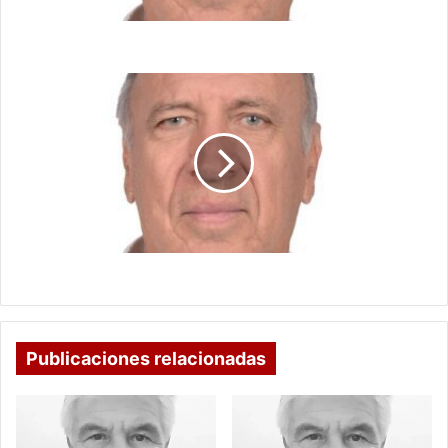
LOS RESULTADOS ICFES
EL
METRO
70
CM
DE
LOS
CHINOS
EL METRO 70 CM DE LOS CHINOS
Publicaciones relacionadas