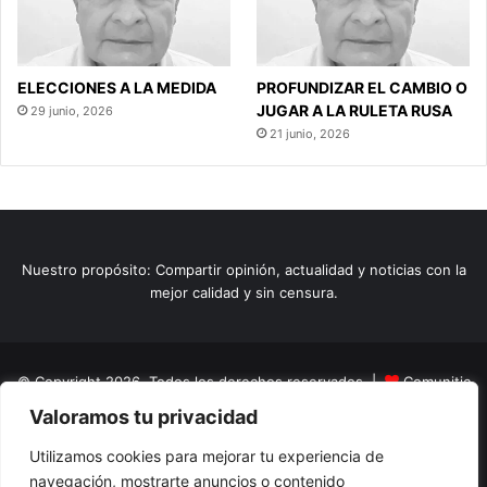
ELECCIONES A LA MEDIDA
PROFUNDIZAR EL CAMBIO O
JUGAR A LA RULETA RUSA
29 junio, 2026
21 junio, 2026
Nuestro propósito: Compartir opinión, actualidad y noticias con la
mejor calidad y sin censura.
© Copyright 2026, Todos los derechos reservados |
Comunitic
Valoramos tu privacidad
SAS BIC
Nit 901228106
Home
Actualidad
Variedades
Opinion
Turismo
Deportes
Utilizamos cookies para mejorar tu experiencia de
navegación, mostrarte anuncios o contenido
El Tinteadero
Caricaturas
Reportajes