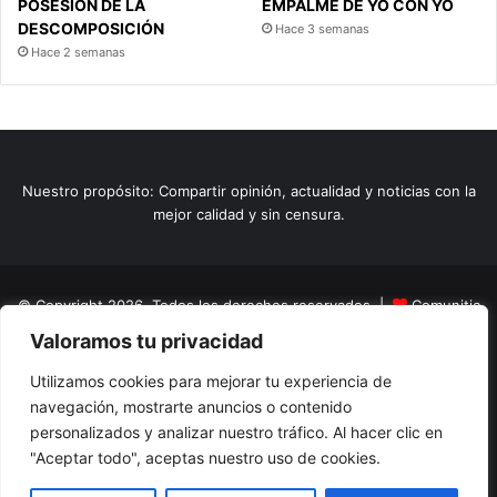
POSESIÓN DE LA
EMPALME DE YO CON YO
DESCOMPOSICIÓN
Hace 3 semanas
Hace 2 semanas
Nuestro propósito: Compartir opinión, actualidad y noticias con la
mejor calidad y sin censura.
© Copyright 2026, Todos los derechos reservados |
Comunitic
Valoramos tu privacidad
SAS BIC
Nit 901228106
Home
Actualidad
Variedades
Opinion
Turismo
Deportes
Utilizamos cookies para mejorar tu experiencia de
navegación, mostrarte anuncios o contenido
El Tinteadero
Caricaturas
Reportajes
personalizados y analizar nuestro tráfico. Al hacer clic en
"Aceptar todo", aceptas nuestro uso de cookies.
Facebook
YouTube
Instagram