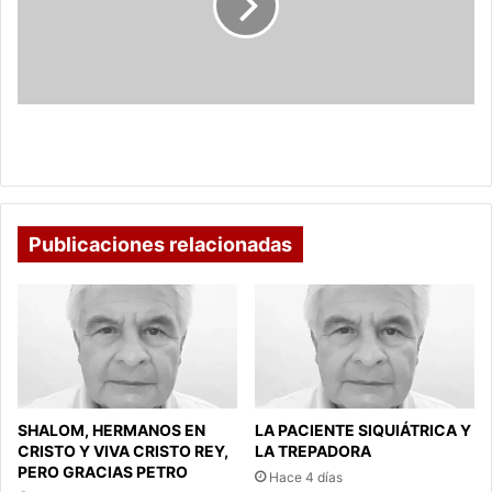
de
los
gatos
en
el
tratamiento
Gatoterapia: El poder sanador de los gatos en el
de
tratamiento de la depresión
la
depresión
Publicaciones relacionadas
SHALOM, HERMANOS EN
LA PACIENTE SIQUIÁTRICA Y
CRISTO Y VIVA CRISTO REY,
LA TREPADORA
PERO GRACIAS PETRO
Hace 4 días