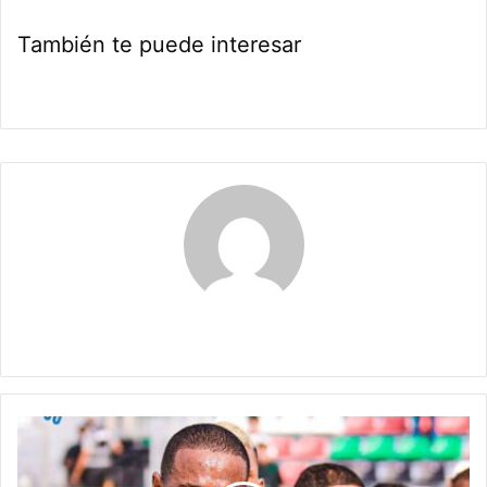
También te puede interesar
Maria Alejranda Lopez
Debut
agridulce
en