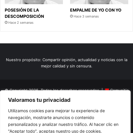
POSESIÓN DE LA
EMPALME DE YO CON YO
DESCOMPOSICIÓN
Hace 3 semanas
Hace 2 semanas
Nuestro propósito: Compartir opinión, actualidad y noticias con la
mejor calidad y sin censura.
© Copyright 2026, Todos los derechos reservados |
Comunitic
Valoramos tu privacidad
SAS BIC
Nit 901228106
Home
Actualidad
Variedades
Opinion
Turismo
Deportes
Utilizamos cookies para mejorar tu experiencia de
navegación, mostrarte anuncios o contenido
El Tinteadero
Caricaturas
Reportajes
personalizados y analizar nuestro tráfico. Al hacer clic en
"Aceptar todo", aceptas nuestro uso de cookies.