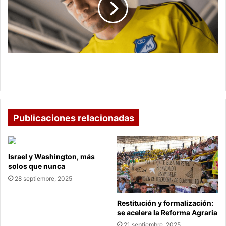
un
clásico
con
sabor
a
final
Millonarios y Nacional disputan un clásico con
en
sabor a final en Bogotá
Bogotá
Publicaciones relacionadas
Israel y Washington, más
solos que nunca
28 septiembre, 2025
Restitución y formalización:
se acelera la Reforma Agraria
21 septiembre, 2025