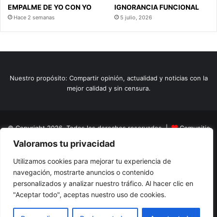
EMPALME DE YO CON YO
IGNORANCIA FUNCIONAL
Hace 2 semanas
5 julio, 2026
Nuestro propósito: Compartir opinión, actualidad y noticias con la
mejor calidad y sin censura.
© Copyright 2026, Todos los derechos reservados |
Comunitic
Valoramos tu privacidad
SAS BIC
Nit 901228106
Home
Actualidad
Variedades
Opinion
Turismo
Deportes
Utilizamos cookies para mejorar tu experiencia de
navegación, mostrarte anuncios o contenido
El Tinteadero
Caricaturas
Reportajes
personalizados y analizar nuestro tráfico. Al hacer clic en
"Aceptar todo", aceptas nuestro uso de cookies.
Facebook
YouTube
Instagram