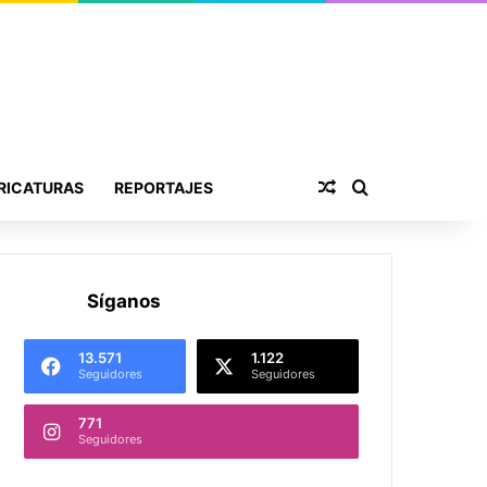
Publicación al aza
Buscar por
RICATURAS
REPORTAJES
Síganos
13.571
1.122
Seguidores
Seguidores
771
Seguidores