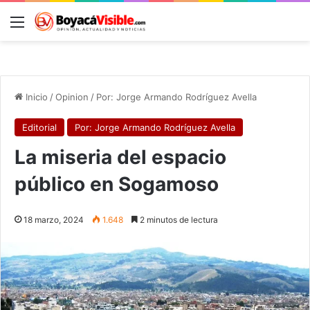
Menú
B
Inicio
/
Opinion
/
Por: Jorge Armando Rodríguez Avella
Editorial
Por: Jorge Armando Rodríguez Avella
La miseria del espacio
público en Sogamoso
18 marzo, 2024
1.648
2 minutos de lectura