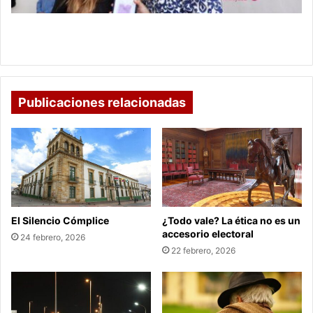
Gobernación
y
¿En qué consiste el programa Abrigo de la
la
Gobernación y la Licorera de Boyacá?
Licorera
de
Boyacá?
Publicaciones relacionadas
El Silencio Cómplice
¿Todo vale? La ética no es un
accesorio electoral
24 febrero, 2026
22 febrero, 2026