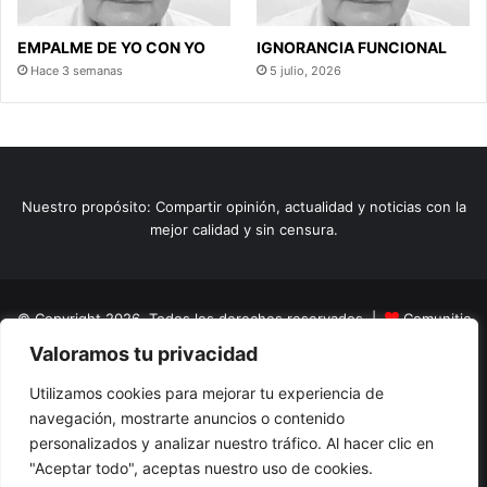
EMPALME DE YO CON YO
IGNORANCIA FUNCIONAL
Hace 3 semanas
5 julio, 2026
Nuestro propósito: Compartir opinión, actualidad y noticias con la
mejor calidad y sin censura.
© Copyright 2026, Todos los derechos reservados |
Comunitic
Valoramos tu privacidad
SAS BIC
Nit 901228106
Home
Actualidad
Variedades
Opinion
Turismo
Deportes
Utilizamos cookies para mejorar tu experiencia de
navegación, mostrarte anuncios o contenido
El Tinteadero
Caricaturas
Reportajes
personalizados y analizar nuestro tráfico. Al hacer clic en
"Aceptar todo", aceptas nuestro uso de cookies.
Facebook
YouTube
Instagram