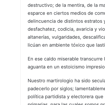
destructivo; de la mentira, de la m
esparce en ciertos medios de comun
delincuencia de distintos estratos
desfachatez, codicia, avaricia y vi
altanerías, vulgaridades, descalifi
licúan en ambiente tóxico que last
En ese caldo miserable transcurre l
aguanta en un estoicismo impresio
Nuestro martirologio ha sido secu
padecerlo por siglos; lamentableme
política partidista y electorera q
primarias, para las cuales somos 