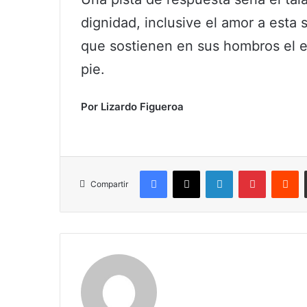
dignidad, inclusive el amor a esta 
que sostienen en sus hombros el e
pie.
Por Lizardo Figueroa
Facebook
X
LinkedIn
Pinterest
R
Compartir
Claudia