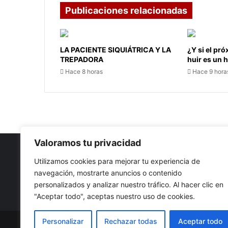
Publicaciones relacionadas
LA PACIENTE SIQUIÁTRICA Y LA
¿Y si el pr
TREPADORA
huir es un
Hace 8 horas
Hace 9 hora
Valoramos tu privacidad
Utilizamos cookies para mejorar tu experiencia de
navegación, mostrarte anuncios o contenido
Nuestro propósito: Compartir opinión, actualidad y notici
personalizados y analizar nuestro tráfico. Al hacer clic en
con la mejor calidad y sin censura.
"Aceptar todo", aceptas nuestro uso de cookies.
Personalizar
Rechazar todas
Aceptar todo