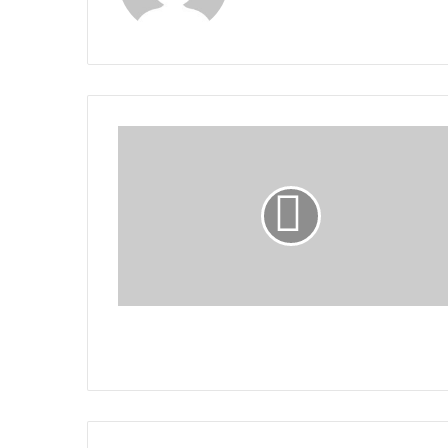
DONALD
TRUMP:
UN
CONVICTO
GOBERNANDO
EL
MUNDO
DONALD TRUMP: UN CONVICTO
GOBERNANDO EL MUNDO