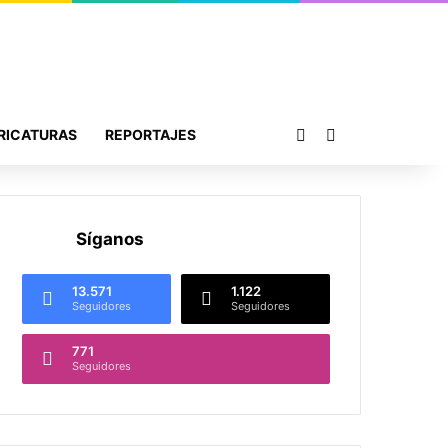
Publicación al azar
Buscar por
RICATURAS
REPORTAJES
Síganos
13.571
1.122
Seguidores
Seguidores
771
Seguidores