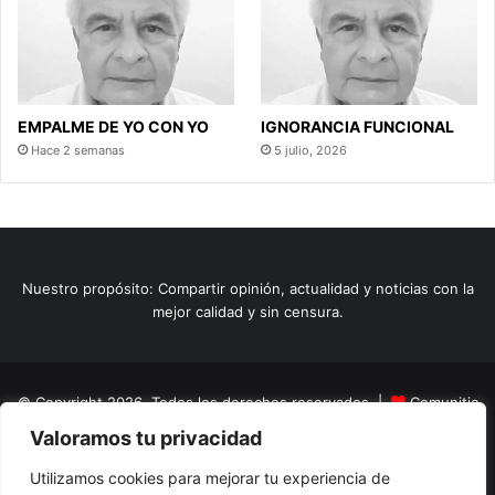
EMPALME DE YO CON YO
IGNORANCIA FUNCIONAL
Hace 2 semanas
5 julio, 2026
Nuestro propósito: Compartir opinión, actualidad y noticias con la
mejor calidad y sin censura.
© Copyright 2026, Todos los derechos reservados |
Comunitic
Valoramos tu privacidad
SAS BIC
Nit 901228106
Home
Actualidad
Variedades
Opinion
Turismo
Deportes
Utilizamos cookies para mejorar tu experiencia de