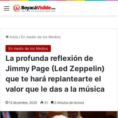
Menú
B
Inicio
/
En medio de los Medios
En medio de los Medios
La profunda reflexión de
Jimmy Page (Led Zeppelin)
que te hará replantearte el
valor que le das a la música
12 diciembre, 2020
31
2 minutos de lectura