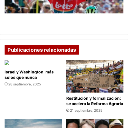
Santiago
Buitrago
en
el
Campenaerts gana etapa del Tour y Santiago
Top
Buitrago en el Top 10
10
Publicaciones relacionadas
Israel y Washington, más
solos que nunca
28 septiembre, 2025
Restitución y formalización:
se acelera la Reforma Agraria
21 septiembre, 2025