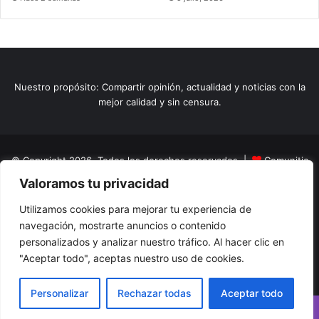
Nuestro propósito: Compartir opinión, actualidad y noticias con la
mejor calidad y sin censura.
© Copyright 2026, Todos los derechos reservados |
Comunitic
Valoramos tu privacidad
SAS BIC
Nit 901228106
Home
Actualidad
Variedades
Opinion
Turismo
Deportes
Utilizamos cookies para mejorar tu experiencia de
navegación, mostrarte anuncios o contenido
El Tinteadero
Caricaturas
Reportajes
personalizados y analizar nuestro tráfico. Al hacer clic en
"Aceptar todo", aceptas nuestro uso de cookies.
Facebook
YouTube
Instagram
Personalizar
Rechazar todas
Aceptar todo