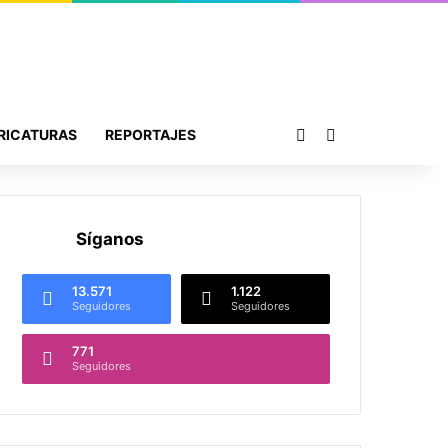
Publicación al azar
Buscar por
RICATURAS
REPORTAJES
Síganos
13.571
1.122
Seguidores
Seguidores
771
Seguidores