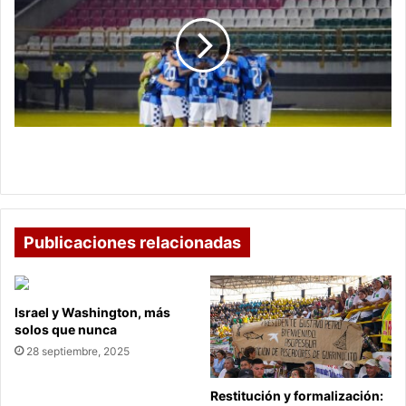
supera
a
La
Equidad
y
pelea
por
la
Boyacá Chicó supera a La Equidad y pelea por la
permanencia
permanencia
Publicaciones relacionadas
Israel y Washington, más
solos que nunca
28 septiembre, 2025
Restitución y formalización: