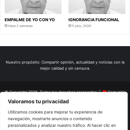
EMPALME DE YO CON YO
IGNORANCIA FUNCIONAL
Hace 2 semanas
5 julio, 2026
Nuestro propósito: Compartir opinión, actualidad y noticias con la
mejor calidad y sin censura.
© Copyright 2026, Todos los derechos reservados |
Comunitic
Valoramos tu privacidad
SAS BIC
Nit 901228106
Home
Actualidad
Variedades
Opinion
Turismo
Deportes
Utilizamos cookies para mejorar tu experiencia de
navegación, mostrarte anuncios o contenido
El Tinteadero
Caricaturas
Reportajes
personalizados y analizar nuestro tráfico. Al hacer clic en